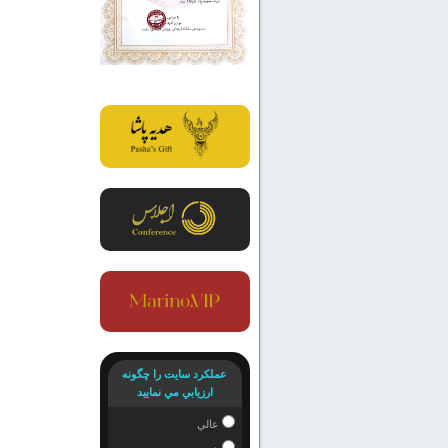
عملكرد سايت را چگونه
ارزيابي مي نماييد
عالي